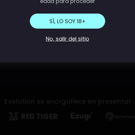
edad para proceder
SÍ, LO SOY 18+
No, salir del sitio
Evolution se enorgullece en presentar