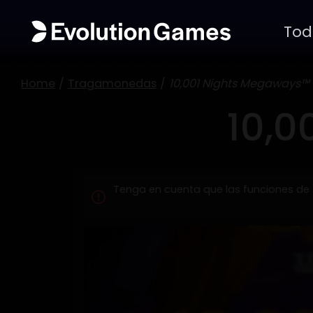
Tod
Home
Tragamonedas
10,001 Nights Megaways™
10,0
Tenga en cuenta que las funciones de c