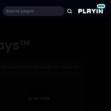
New
ways™
s las jurisdicciones al jugar en casinos en