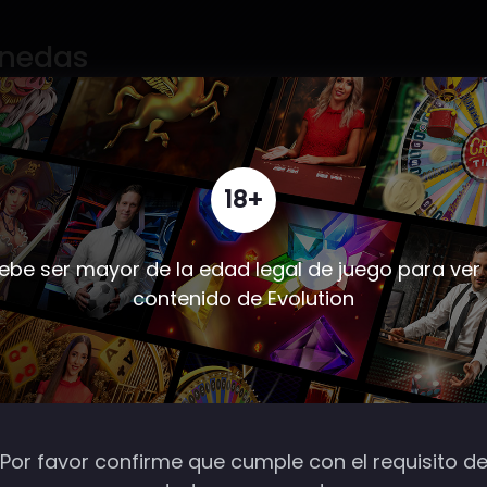
onedas
 juego de tragamonedas igual de legendario.
to atemporal de Scheherazade a los rodillos. La
a mientras giras. Consigue lámparas de aceite
ra que están arriba de los rodillos. Cada vez
18+
uea una característica. Cada giro puede ser el
ias a la mecánica de reacción en cadena del
ebe ser mayor de la edad legal de juego para ver 
brirás que el juego esconde un secreto: rondas de
contenido de Evolution
Por favor confirme que cumple con el requisito d