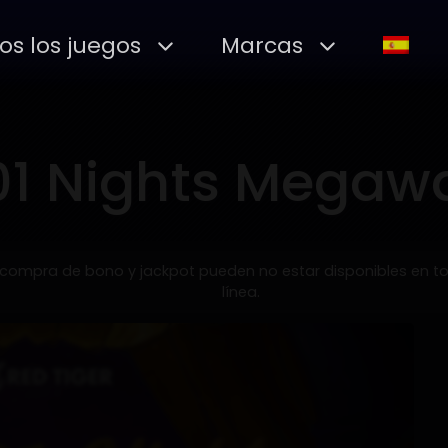
os los juegos
Marcas
01 Nights Mega
ompra de bono y jackpot pueden no estar disponibles en toda
línea.