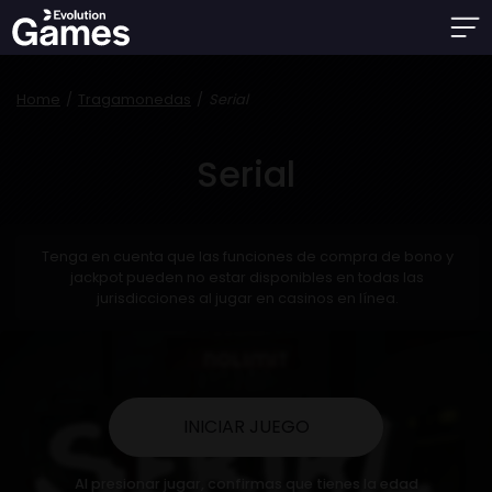
Home
Tragamonedas
Serial
Serial
Tenga en cuenta que las funciones de compra de bono y
jackpot pueden no estar disponibles en todas las
jurisdicciones al jugar en casinos en línea.
INICIAR JUEGO
Al presionar jugar, confirmas que tienes la edad