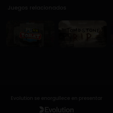
Juegos relacionados
Evolution se enorgullece en presentar