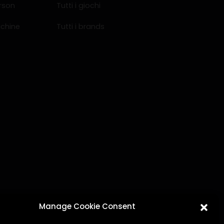
erson
Tutti i giochi
achine
Tutti i brands
Manage Cookie Consent