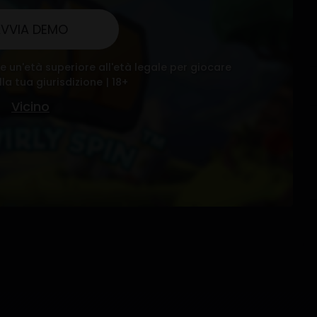
AVVIA DEMO
 un'età superiore all'età legale per giocare
la tua giurisdizione | 18+
Vicino