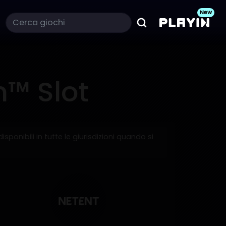
New
n™ Slot
onibili in tutte le giurisdizioni quando si