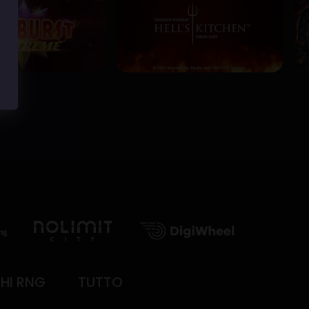
HI RNG
TUTTO