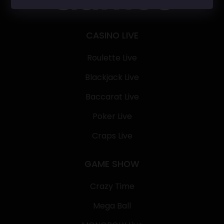
CASINO LIVE
Roulette Live
Blackjack Live
Baccarat Live
Poker Live
Craps Live
GAME SHOW
Crazy Time
Mega Ball