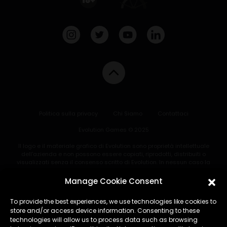
Politica sulla privacy
Chi Siamo
Contattaci
Evolution Games © 2025
Il logo e il materiale grafico di Evolution sono proprietà intellettuale
dell'azienda e non possono essere copiati, riprodotti, distribuiti o
visualizzati senza il consenso scritto di Evolution. In nessun caso la
proprietà intellettuale di Evolution può essere visualizzata in connessione
con contenuti inappropriati o dannosi, inclusi senza limitazione i siti web
Manage Cookie Consent
che contengono contenuti pornografici o supportano la condivisione
illegale di file.
To provide the best experiences, we use technologies like cookies to
store and/or access device information. Consenting to these
Evolution Malta Holdings Limited ha licenza ed è regolamentata in Gran
Bretagna dalla Gambling Commission (GB). Evolution ha licenza ed è
technologies will allow us to process data such as browsing
regolamentata dalla Malta Gaming Authority con licenza