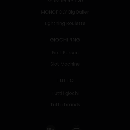
MONOPOLY Live
MONOPOLY Big Baller
Lightning Roulette
GIOCHI RNG
First Person
Slot Machine
TUTTO
Tutti i giochi
Tutti i brands