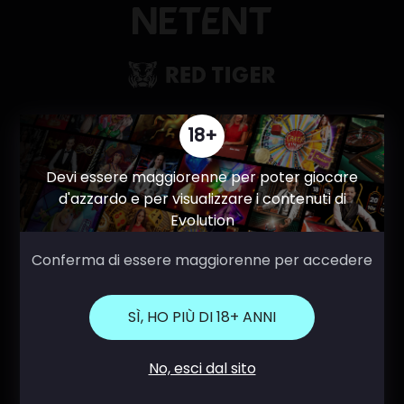
18+
Devi essere maggiorenne per poter giocare
d'azzardo e per visualizzare i contenuti di
Evolution
Conferma di essere maggiorenne per accedere
SÌ, HO PIÙ DI 18+ ANNI
No, esci dal sito