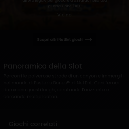
all'età legale per giocare d'azzardo nella tua
giurisdizione | 18+
Vicino
Scopri altri NetEnt giochi
Panoramica della Slot
Percorri le polverose strade di un canyon e immergiti
nel mondo di Buster’s Bones™ di NetEnt. Cani feroci
dominano questi luoghi, scrutando l’orizzonte e
cercando moltiplicatori.
Giochi correlati