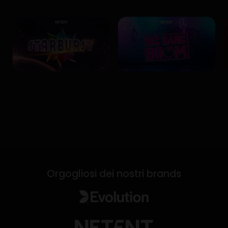
Orgogliosi dei nostri brands