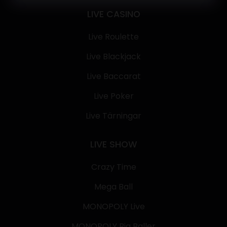
LIVE CASINO
Live Roulette
Live Blackjack
Live Baccarat
Live Poker
Live Tärningar
LIVE SHOW
Crazy Time
Mega Ball
MONOPOLY Live
MONOPOLY Big Baller