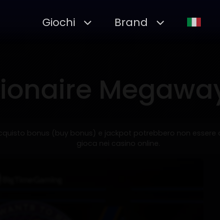
Giochi
Brand
llionaire Megawa
acquisto bonus (buy bonus) e jackpot potrebbero non essere disp
gioca nei casino online.