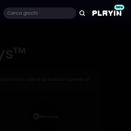
New
ys™
onibili in tutte le giurisdizioni quando si