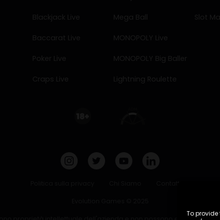
Blackjack Live
Mega Ball
Slot M
Baccarat Live
MONOPOLY Live
Poker Live
MONOPOLY Big Baller
Craps Live
Lightning Roulette
Politica sulla privacy
Chi Siamo
Contattaci
Evolution Games © 2025
To provide 
sono proprietà intellettuale dell'azienda e non possono essere copiati, ri