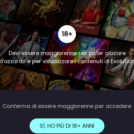
schi scoprirai un castello incantato che ti porta in
pre e c’è un moltiplicatore di vittoria illimitato.
a favola, allora la Buy Bonus Feature ti porterà
Wild Unicorns include la Win Exchange™ per
18+
ttorie più grandi e trasformarle in Free Spins.
Devi essere maggiorenne per poter giocare
d'azzardo e per visualizzare i contenuti di Evolutio
Conferma di essere maggiorenne per accedere
SÌ, HO PIÙ DI 18+ ANNI