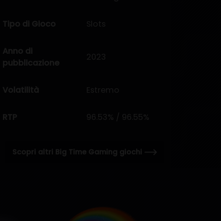
Tipo di Gioco
Slots
Anno di
2023
pubblicazione
Volatilità
Estremo
RTP
96.53% / 96.55%
Scopri altri Big Time Gaming giochi