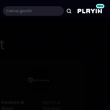
New
t
Fornitore di
Big Time
Gioco
Gaming