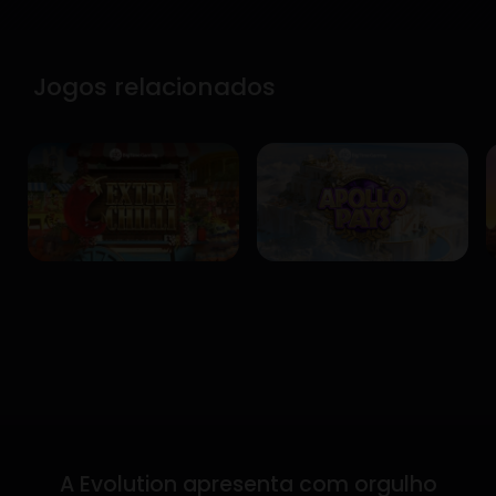
Jogos relacionados
A Evolution apresenta com orgulho