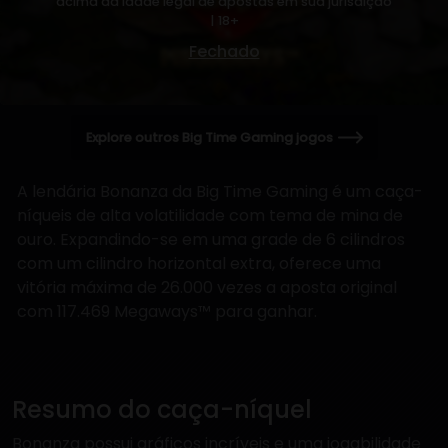
acima da idade legal de apostas em sua jurisdição
| 18+
Fechado
Explore outros Big Time Gaming jogos
A lendária Bonanza da Big Time Gaming é um caça-
níqueis de alta volatilidade com tema de mina de
ouro. Expandindo-se em uma grade de 6 cilindros
com um cilindro horizontal extra, oferece uma
vitória máxima de 26.000 vezes a aposta original
com 117.469 Megaways™ para ganhar.
Resumo do caça-níquel
Bonanza possui gráficos incríveis e uma jogabilidade