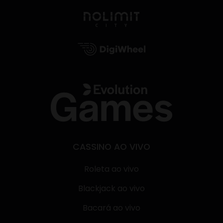
CASSINO AO VIVO
Roleta ao vivo
Blackjack ao vivo
Bacará ao vivo