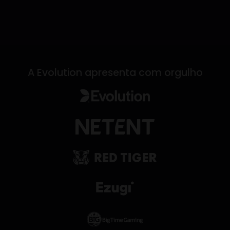
A Evolution apresenta com orgulho