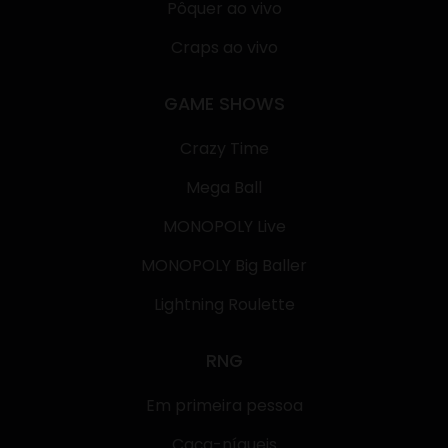
Pôquer ao vivo
Craps ao vivo
GAME SHOWS
Crazy Time
Mega Ball
MONOPOLY Live
MONOPOLY Big Baller
Lightning Roulette
RNG
Em primeira pessoa
Caça-níqueis