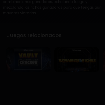
combinaciones ganadoras, exhalando fuego y
mezclando las fichas ganadoras para que tengas aún
mayores victorias.
Juegos relacionados