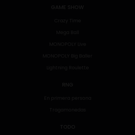
GAME SHOW
Crazy Time
Mega Ball
MONOPOLY Live
MONOPOLY Big Baller
Lightning Roulette
RNG
En primera persona
Tragamonedas
TODO