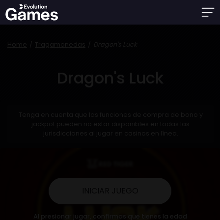
Home
Tragamonedas
Dragon's Luck
Dragon's Luck
Tenga en cuenta que las funciones de compra de bono y
jackpot pueden no estar disponibles en todas las
jurisdicciones al jugar en casinos en línea.
INICIAR JUEGO
Al presionar jugar, confirmas que tienes la edad