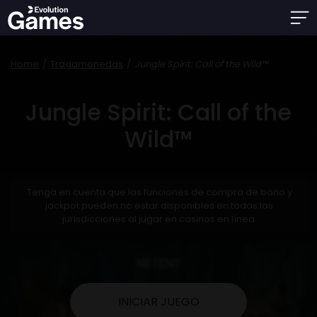
Home
Tragamonedas
Jungle Spirit: Call of the Wild™
Jungle Spirit: Call of the
Wild™
Tenga en cuenta que las funciones de compra de bono y
jackpot pueden no estar disponibles en todas las
jurisdicciones al jugar en casinos en línea.
INICIAR JUEGO