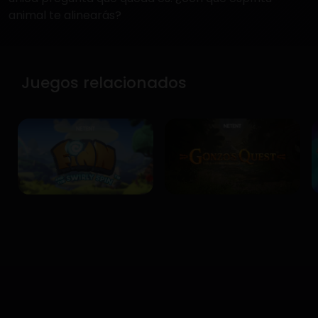
animal te alinearás?
Juegos relacionados