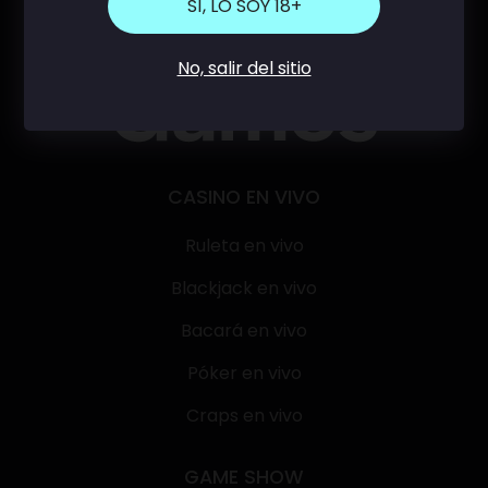
SÍ, LO SOY 18+
No, salir del sitio
CASINO EN VIVO
Ruleta en vivo
Blackjack en vivo
Bacará en vivo
Póker en vivo
Craps en vivo
GAME SHOW