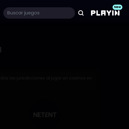
New
™
s las jurisdicciones al jugar en casinos en