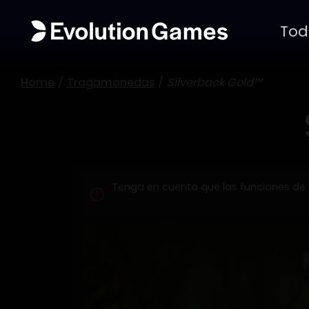
Tod
Home
Tragamonedas
Silverback Gold™
Tenga en cuenta que las funciones de c