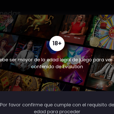
onedas
safaris! Este juego inmersivo y gráficamente
, donde encontrarás una serie de criaturas
os legendarios Silverbacks Dorados, el símbolo
18+
haces? Entra en giros gratis y recoge
edidor, transformando los símbolos de pago más
 medidor al máximo para revelar el codiciado
ebe ser mayor de la edad legal de juego para ver 
contenido de Evolution
Por favor confirme que cumple con el requisito d
edad para proceder