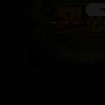
IN
Al presionar jugar, confirmas 
ju