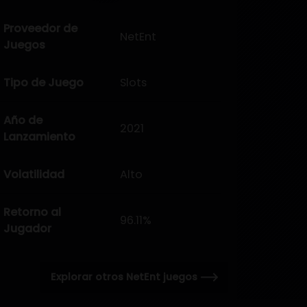
Proveedor de
NetEnt
Juegos
Tipo de Juego
Slots
Año de
2021
Lanzamiento
Volatilidad
Alto
Retorno al
96.11%
Jugador
Explorar otros NetEnt juegos