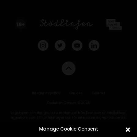
Integritetspolicy
Om oss
Kontakt
Evolution Games © 2025
Logotypen och det grafiska materialet från Evolution är intellektuell
egendom som tillhör företaget och får inte kopieras, reproduceras,
distribueras eller visas utan skriftligt medgivande från Evolution. Under
inga omständigheter får Evolutions intellektuella egendom visas i
Manage Cookie Consent
samband med olämpligt eller skadligt innehåll, inklusive men inte
begränsat till webbplatser som innehåller pornografiskt material eller