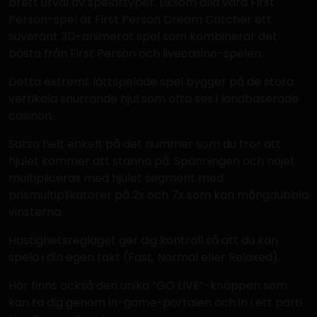
brett urval av spelartyper. Liksom alla våra First
Person-spel är First Person Dream Catcher ett
suveränt 3D-animerat spel som kombinerar det
bästa från First Person och livecasino-spelen.
Detta extremt lättspelade spel bygger på de stora
vertikala snurrande hjul som ofta ses i landbaserade
casinon.
Satsa helt enkelt på det nummer som du tror att
hjulet kommer att stanna på. Spänningen och nöjet
multipliceras med hjulet segment med
prismultiplikatorer på 2x och 7x som kan mångdubbla
vinsterna.
Hastighetsreglaget ger dig kontroll så att du kan
spela i din egen takt (Fast, Normal eller Relaxed).
Här finns också den unika ”GO LIVE”-knappen som
kan ta dig genom in-game-portalen och in i ett parti