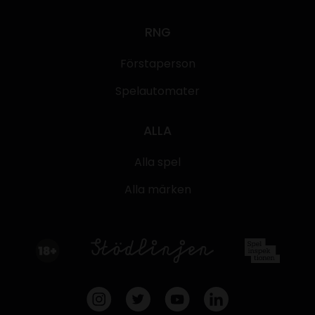
RNG
Förstaperson
Spelautomater
ALLA
Alla spel
Alla märken