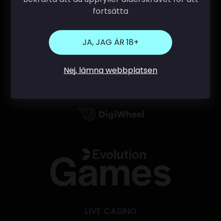
fortsätta
JA, JAG ÄR 18+
Nej, lämna webbplatsen
LIVE CASINO