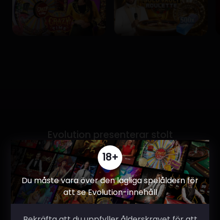
Evolution presenterar stolt
18+
Du måste vara över den lagliga spelåldern för
att se Evolution-innehåll
Bekräfta att du uppfyller ålderskravet för att