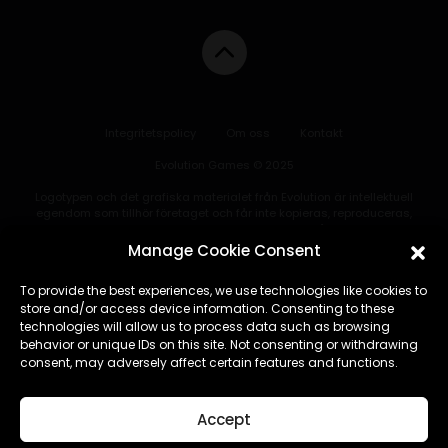
Integritetspolicy
Om oss
Kontakt
Evolution Games © 2025
Logotypen och det grafiska materialet från Evolution är intellektuell
egendom som tillhör företaget och får inte kopieras, reproduceras,
distribueras eller visas utan skriftligt medgivande från Evolution. Under
inga omständigheter får Evolutions intellektuella egendom visas i
Manage Cookie Consent
samband med olämpligt eller skadligt innehåll, inklusive men inte
begränsat till webbplatser som innehåller pornografiskt material eller
To provide the best experiences, we use technologies like cookies to
stödjer olaglig filutdelning.
store and/or access device information. Consenting to these
Evolution Malta Holdings Limited är licensierat och reglerat i Storbritannien
technologies will allow us to process data such as browsing
av Gambling Commission (GB). Evolution är licensierat och reglerat av
behavior or unique IDs on this site. Not consenting or withdrawing
Malta Gaming Authority med licens MGA/B2B/187/2010. Evolution är även
consent, may adversely affect certain features and functions.
licensierat och reglerat i många andra jurisdiktioner.
Alla våra licenser kan hittas
här
. Evolution åtar sig att främja ett roligt,
Accept
säkert och ansvarsfullt spelande. Läs mer om ansvarsfullt spelande och
information för spelare
här
. (US - OH)