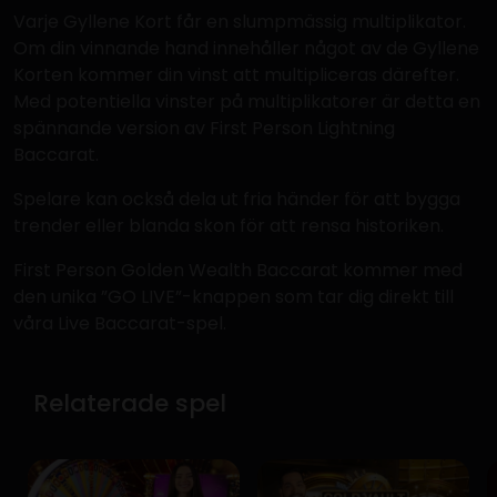
Varje Gyllene Kort får en slumpmässig multiplikator.
Om din vinnande hand innehåller något av de Gyllene
Korten kommer din vinst att multipliceras därefter.
Med potentiella vinster på multiplikatorer är detta en
spännande version av First Person Lightning
Baccarat.
Spelare kan också dela ut fria händer för att bygga
trender eller blanda skon för att rensa historiken.
First Person Golden Wealth Baccarat kommer med
den unika ”GO LIVE”-knappen som tar dig direkt till
våra Live Baccarat-spel.
Relaterade spel