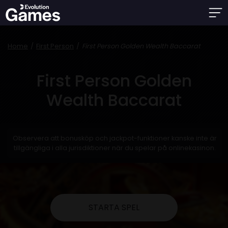
Home
First Person
First Person Golden Wealth Baccarat
First Person Golden
Wealth Baccarat
Observera att bonusköp och jackpot-funktioner kanske inte är
tillgängliga i alla jurisdiktioner när du spelar på onlinekasinon.
STARTA SPEL