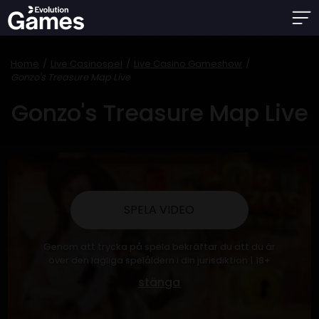
Home
Live Casinospel
Live Casino Gameshow
Gonzo's Treasure Map Live
Gonzo's Treasure Map Live
SPELA VIDEO
Genom att trycka på spela bekräftar du att du är
över den lagliga spelåldern i din jurisdiktion | 18+
stänga