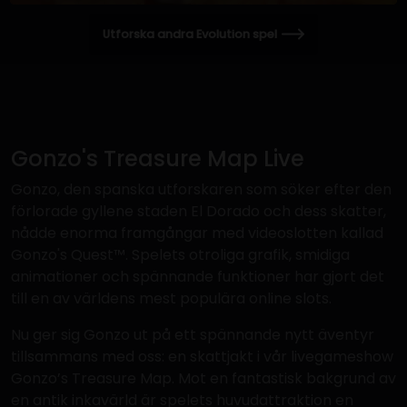
Utforska andra Evolution spel
Gonzo's Treasure Map Live
Gonzo, den spanska utforskaren som söker efter den
förlorade gyllene staden El Dorado och dess skatter,
nådde enorma framgångar med videoslotten kallad
Gonzo's Quest™. Spelets otroliga grafik, smidiga
animationer och spännande funktioner har gjort det
till en av världens mest populära online slots.
Nu ger sig Gonzo ut på ett spännande nytt äventyr
tillsammans med oss: en skattjakt i vår livegameshow
Gonzo’s Treasure Map. Mot en fantastisk bakgrund av
en antik inkavärld är spelets huvudattraktion en