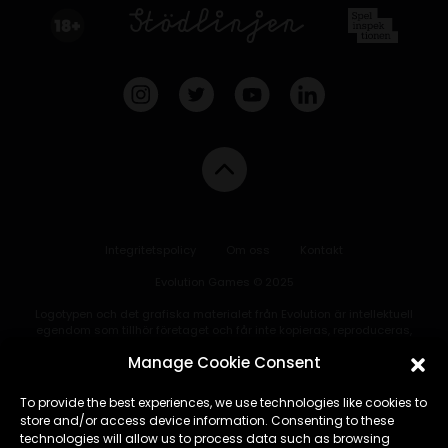
Integritetspolicy
Om oss
Kontakt
Evolution Games © 2025
Logotypen och det grafiska materialet från Evolution är intellektuell
egendom som tillhör företaget och får inte kopieras, reproduceras,
distribueras eller visas utan skriftligt medgivande från Evolution. Under
Manage Cookie Consent
inga omständigheter får Evolutions intellektuella egendom visas i
samband med olämpligt eller skadligt innehåll, inklusive men inte
begränsat till webbplatser som innehåller pornografiskt material eller
To provide the best experiences, we use technologies like cookies to
stödjer olaglig filutdelning.
store and/or access device information. Consenting to these
technologies will allow us to process data such as browsing
Evolution Malta Holdings Limited är licensierat och reglerat i Storbritannien