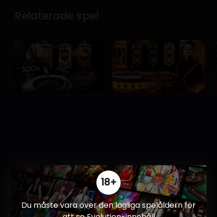
Relaterade spel
18+
Evolution presenterar stolt
Du måste vara över den lagliga spelåldern för
att se Evolution-innehåll