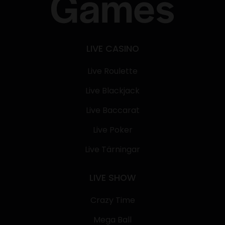
LIVE CASINO
Live Roulette
Live Blackjack
Live Baccarat
Live Poker
Live Tärningar
LIVE SHOW
Crazy Time
Mega Ball